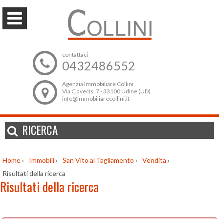
contattaci
0432486552
Agenzia Immobiliare Collini
Via Cjavecis, 7 - 33100 Udine (UD)
info@immobiliarecollini.it
RICERCA
Home
›
Immobili
›
San Vito al Tagliamento
›
Vendita
›
Risultati della ricerca
Risultati della ricerca