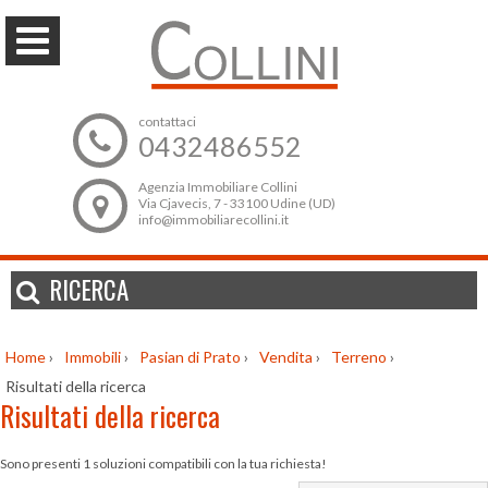
contattaci
0432486552
Agenzia Immobiliare Collini
Via Cjavecis, 7 - 33100 Udine (UD)
info@immobiliarecollini.it
RICERCA
Home
›
Immobili
›
Pasian di Prato
›
Vendita
›
Terreno
›
Risultati della ricerca
Risultati della ricerca
Sono presenti 1 soluzioni compatibili con la tua richiesta!